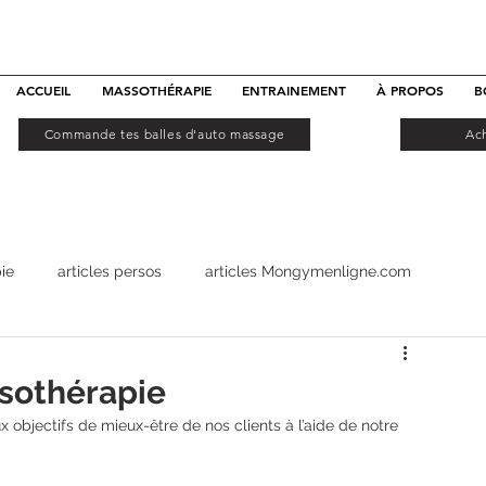
ACCUEIL
MASSOTHÉRAPIE
ENTRAINEMENT
À PROPOS
B
Commande tes balles d'auto massage
Ac
ie
articles persos
articles Mongymenligne.com
ssothérapie
x objectifs de mieux-être de nos clients à l’aide de notre 