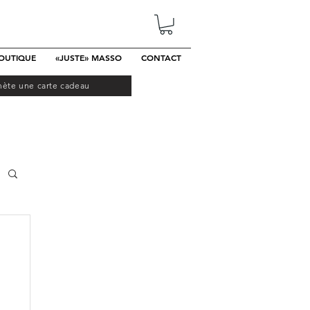
OUTIQUE
«JUSTE» MASSO
CONTACT
hète une carte cadeau