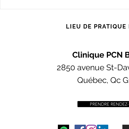
Démystifions le ballon
La fameuse
d’auto-massage : Un de tes
récupérati
alliés au quotidien
pieds
LIEU DE PRATIQUE
Clinique PCN 
2850 avenue St-Dav
Québec, Qc 
PRENDRE RENDEZ