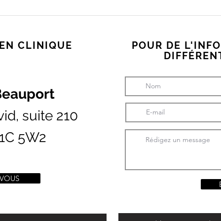
 journée de
Découvre le service de
on en course à
création de routine d'auto-
massage personnalisée
 EN CLINIQUE
POUR DE L'INF
DIFFÉREN
Beauport
id, suite 210
G1C 5W2
-VOUS